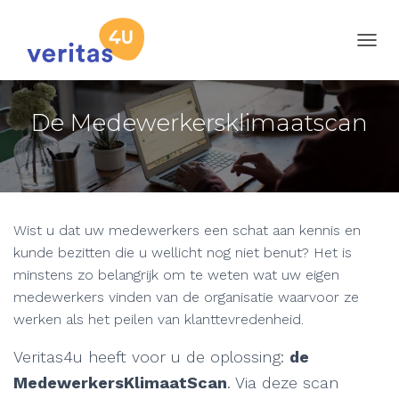
T
O
G
G
De Medewerkersklimaatscan
L
E
N
A
V
I
G
Wist u dat uw medewerkers een schat aan kennis en
A
kunde bezitten die u wellicht nog niet benut? Het is
T
minstens zo belangrijk om te weten wat uw eigen
I
E
medewerkers vinden van de organisatie waarvoor ze
werken als het peilen van klanttevredenheid.
Veritas4u heeft voor u de oplossing:
de
MedewerkersKlimaatScan
. Via deze scan